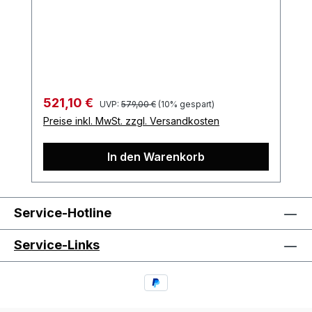
Regulärer Preis:
Verkaufspreis:
521,10 €
UVP:
579,00 €
(10% gespart)
Preise inkl. MwSt. zzgl. Versandkosten
In den Warenkorb
Service-Hotline
Service-Links