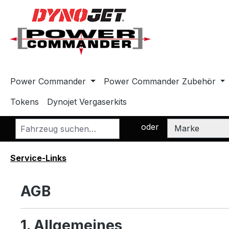
m Hauptinhalt springen
Zur Suche springen
Zur Hauptnavigation springen
Power Commander
Power Commander Zubehör
Tokens
Dynojet Vergaserkits
oder
Service-Links
AGB
1. Allgemeines