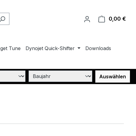
0,00 €
Ware
rget Tune
Dynojet Quick-Shifter
Downloads
Auswählen