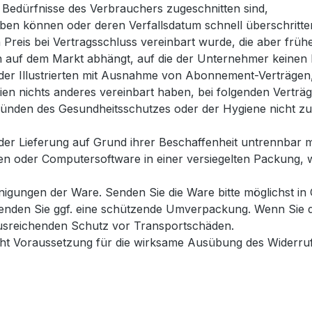
en Bedürfnisse des Verbrauchers zugeschnitten sind,
rben können oder deren Verfallsdatum schnell überschritt
 Preis bei Vertragsschluss vereinbart wurde, die aber frü
auf dem Markt abhängt, auf die der Unternehmer keinen E
 oder Illustrierten mit Ausnahme von Abonnement-Verträgen
teien nichts anderes vereinbart haben, bei folgenden Verträ
Gründen des Gesundheitsschutzes oder der Hygiene nicht zu
der Lieferung auf Grund ihrer Beschaffenheit untrennbar 
n oder Computersoftware in einer versiegelten Packung, w
nigungen der Ware. Senden Sie die Ware bitte möglichst in
enden Sie ggf. eine schützende Umverpackung. Wenn Sie di
 ausreichenden Schutz vor Transportschäden.
nicht Voraussetzung für die wirksame Ausübung des Widerrufs