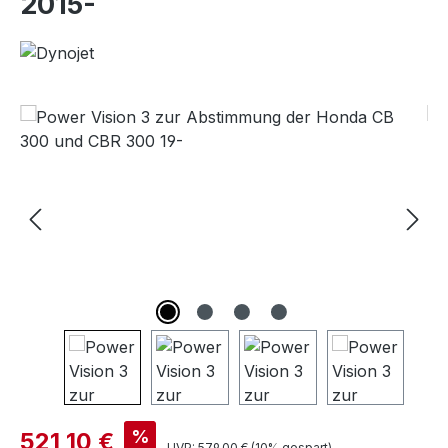
2015-
Bildergalerie überspringen
%
521,10 €
UVP:
579,00 €
(10% gespart)