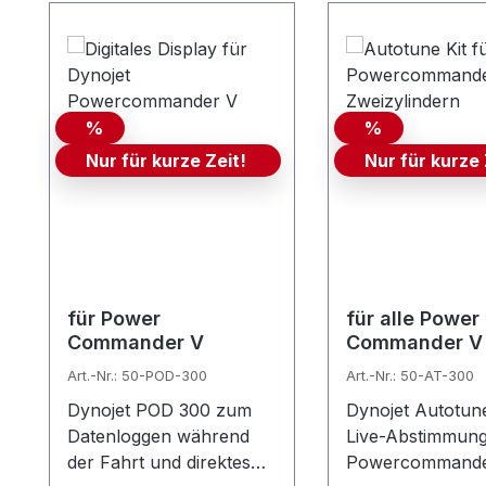
%
%
Nur für kurze Zeit!
Nur für kurze 
für Power
für alle Power
Commander V
Commander V 
Zylinder Moto
Art.-Nr.: 50-POD-300
Art.-Nr.: 50-AT-300
Dynojet POD 300 zum
Dynojet Autotune
Datenloggen während
Live-Abstimmung
der Fahrt und direktes
Powercommande