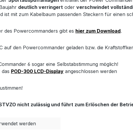
oder
Sportauspuffanlagen
entfaltet der Power Commander
 Baujahr
deutlich verringert
oder
verschwindet vollständ
und ist mit zum Kabelbaum passenden Steckern für einen sch
der des Powercommanders gibt es
hier zum Download
.
 auf den Powercommander geladen bzw. die Kraftstoffken
 Commander 6 sogar eine Selbstabstimmung möglich!
 das
POD-300 LCD-Display
angeschlossen werden
ustimmen!
TVZO nicht zulässig und führt zum Erlöschen der Betri
rwendet werden