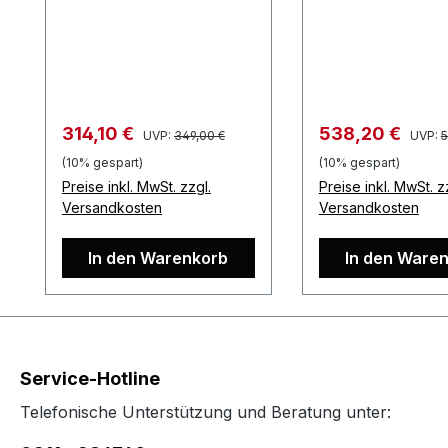
Programmieren des
oder 6 durch Bre
Powercommanders V…
Lambdasonden
Regulärer Preis:
Regulä
Verkaufspreis:
Verkaufspreis:
314,10 €
538,20 €
UVP:
349,00 €
UVP:
5
(10% gespart)
(10% gespart)
Preise inkl. MwSt. zzgl.
Preise inkl. MwSt. z
Versandkosten
Versandkosten
In den Warenkorb
In den Ware
Service-Hotline
Telefonische Unterstützung und Beratung unter: