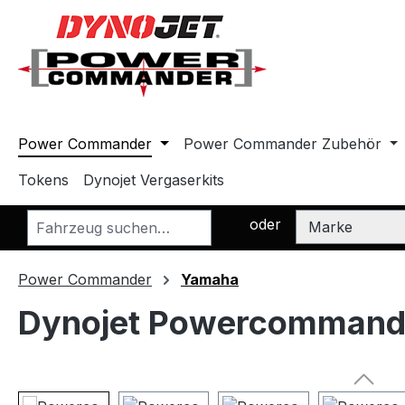
m Hauptinhalt springen
Zur Suche springen
Zur Hauptnavigation springen
Power Commander
Power Commander Zubehör
Tokens
Dynojet Vergaserkits
oder
Power Commander
Yamaha
Dynojet Powercommande
Bildergalerie überspringen