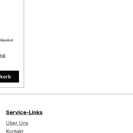
itband-
rer Preis:
98,00 €
zgl.
nkorb
Service-Links
Über Uns
Kontakt