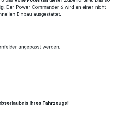
 6 das
volle Potential
dieser Zubehörteile. Das so
ig
. Der Power Commander 6 wird an einer nicht
nellen Einbau ausgestattet.
nfelder angepasst werden.
ebserlaubnis Ihres Fahrzeugs!