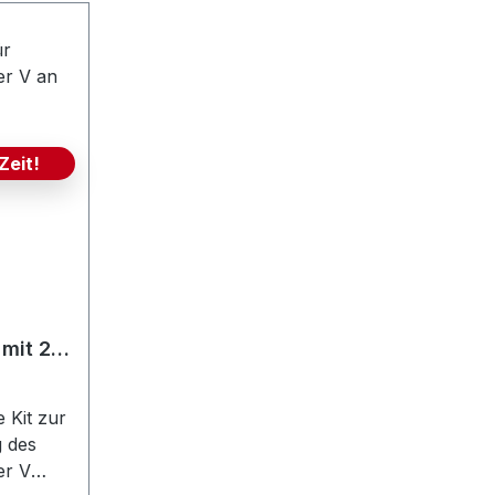
Zeit!
mit 2
ren
 Kit zur
 des
r V