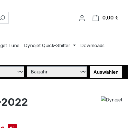
0,00 €
Ware
rget Tune
Dynojet Quick-Shifter
Downloads
Auswählen
-2022