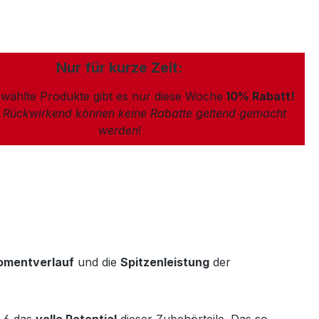
Nur für kurze Zeit:
wählte Produkte gibt es nur diese Woche
10% Rabatt!
: Rückwirkend können keine Rabatte geltend gemacht
werden
!
mentverlauf
und die
Spitzenleistung
der