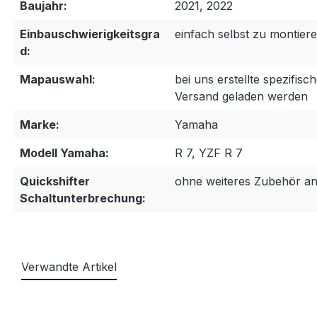
Baujahr:
2021, 2022
Einbauschwierigkeitsgra
einfach selbst zu montier
d:
Mapauswahl:
bei uns erstellte spezifi
Versand geladen werden
Marke:
Yamaha
Modell Yamaha:
R 7, YZF R 7
Quickshifter
ohne weiteres Zubehör an
Schaltunterbrechung:
Verwandte Artikel
Produktgalerie überspringen