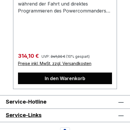
während der Fahrt und direktes
Programmieren des Powercommanders
V…
Regulärer Preis:
Verkaufspreis:
314,10 €
UVP:
349,00 €
(10% gespart)
Preise inkl. MwSt. zzgl. Versandkosten
In den Warenkorb
Service-Hotline
Service-Links