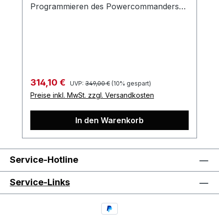
Programmieren des Powercommanders
V…
Regulärer Preis:
Verkaufspreis:
314,10 €
UVP:
349,00 €
(10% gespart)
Preise inkl. MwSt. zzgl. Versandkosten
In den Warenkorb
Service-Hotline
Service-Links