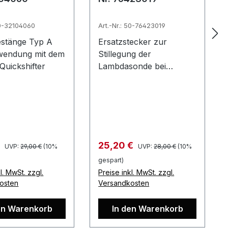
50-32104060
Art.-Nr.: 50-76423019
estänge Typ A
Ersatzstecker zur
wendung mit dem
Stillegung der
Quickshifter
Lambdasonde bei
Suzuki-Modellen
Regulärer Preis:
Regulärer Preis:
spreis:
Verkaufspreis:
€
25,20 €
UVP:
29,00 €
(10%
UVP:
28,00 €
(10%
gespart)
l. MwSt. zzgl.
Preise inkl. MwSt. zzgl.
osten
Versandkosten
en Warenkorb
In den Warenkorb