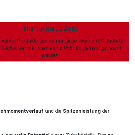
Nur für kurze Zeit:
wählte Produkte gibt es nur diese Woche
10% Rabatt!
: Rückwirkend können keine Rabatte geltend gemacht
werden
!
rehmomentverlauf
und die
Spitzenleistung
der