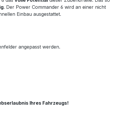
 6 das
volle Potential
dieser Zubehörteile. Das so
ig
. Der Power Commander 6 wird an einer nicht
nellen Einbau ausgestattet.
nfelder angepasst werden.
ebserlaubnis Ihres Fahrzeugs!