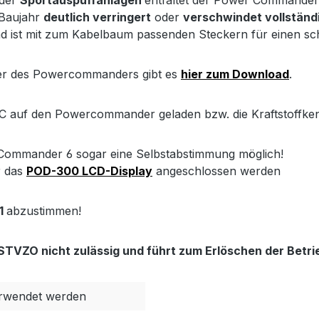
oder
Sportauspuffanlagen
entfaltet der Power Commander
 Baujahr
deutlich verringert
oder
verschwindet vollständ
und ist mit zum Kabelbaum passenden Steckern für einen sch
der des Powercommanders gibt es
hier zum Download
.
 auf den Powercommander geladen bzw. die Kraftstoffken
 Commander 6 sogar eine Selbstabstimmung möglich!
 das
POD-300 LCD-Display
angeschlossen werden
1
abzustimmen!
TVZO nicht zulässig und führt zum Erlöschen der Betri
rwendet werden