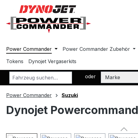
m Hauptinhalt springen
Zur Suche springen
Zur Hauptnavigation springen
Power Commander
Power Commander Zubehör
Tokens
Dynojet Vergaserkits
oder
Power Commander
Suzuki
Dynojet Powercommande
Bildergalerie überspringen