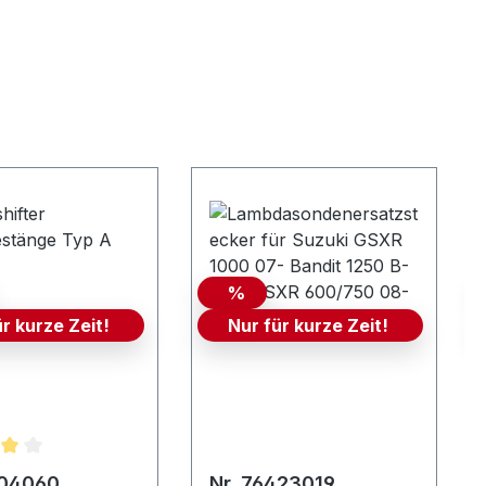
%
ür kurze Zeit!
Nur für kurze Zeit!
hnittliche Bewertung von 4 von 5 Sternen
104060
Nr. 76423019