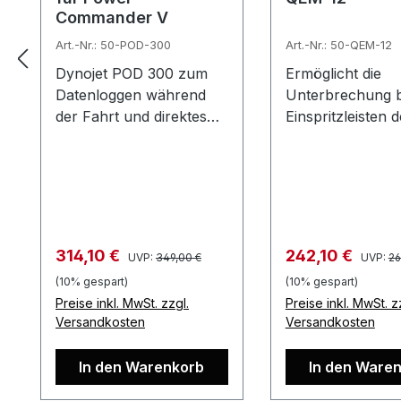
Commander V
Art.-Nr.: 50-POD-300
Art.-Nr.: 50-QEM-12
Dynojet POD 300 zum
Ermöglicht die
Datenloggen während
Unterbrechung b
der Fahrt und direktes
Einspritzleisten d
Programmieren des
Suzuki GSXR 60
Powercommanders V…
GSXR 750 2006-
und…
Regulärer Preis:
Regulär
Verkaufspreis:
Verkaufspreis:
314,10 €
242,10 €
UVP:
349,00 €
UVP:
26
(10% gespart)
(10% gespart)
Preise inkl. MwSt. zzgl.
Preise inkl. MwSt. z
Versandkosten
Versandkosten
In den Warenkorb
In den Ware