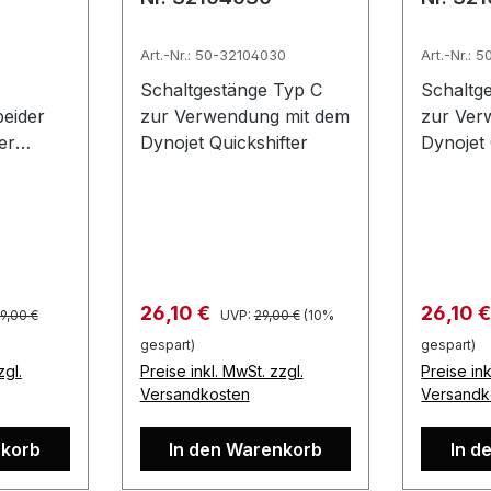
Art.-Nr.: 50-32104030
Art.-Nr.: 
Schaltgestänge Typ C
Schaltg
eider
zur Verwendung mit dem
zur Ver
er
Dynojet Quickshifter
Dynojet 
0 und
2020
er Preis:
Regulärer Preis:
Verkaufspreis:
Verkauf
26,10 €
26,10 
9,00 €
UVP:
29,00 €
(10%
gespart)
gespart)
zgl.
Preise inkl. MwSt. zzgl.
Preise ink
Versandkosten
Versandk
nkorb
In den Warenkorb
In d