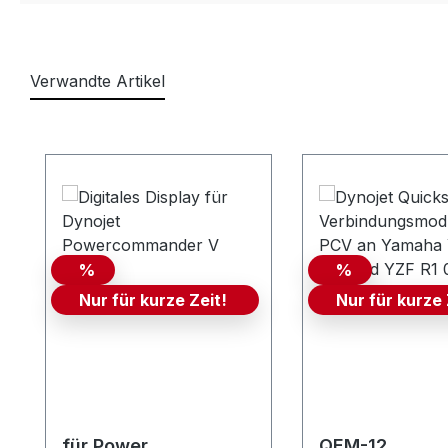
Verwandte Artikel
Produktgalerie überspringen
%
%
Nur für kurze Zeit!
Nur für kurze 
für Power
QEM-12