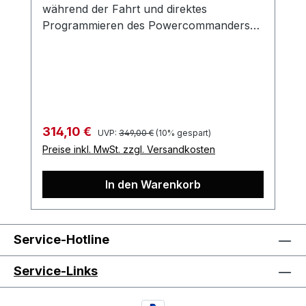
während der Fahrt und direktes
Programmieren des Powercommanders
V…
Regulärer Preis:
Verkaufspreis:
314,10 €
UVP:
349,00 €
(10% gespart)
Preise inkl. MwSt. zzgl. Versandkosten
In den Warenkorb
Service-Hotline
Service-Links