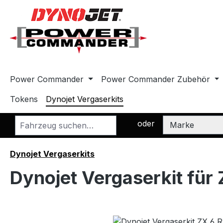
m Hauptinhalt springen
Zur Suche springen
Zur Hauptnavigation springen
Power Commander
Power Commander Zubehör
Tokens
Dynojet Vergaserkits
oder
Dynojet Vergaserkits
Dynojet Vergaserkit für
Bildergalerie überspringen