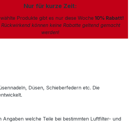
Nur für kurze Zeit:
wählte Produkte gibt es nur diese Woche
10% Rabatt!
: Rückwirkend können keine Rabatte geltend gemacht
werden
!
üsennadeln, Düsen, Schieberfedern etc. Die
ntwickelt.
ten Angaben welche Teile bei bestimmten Luftfilter- und