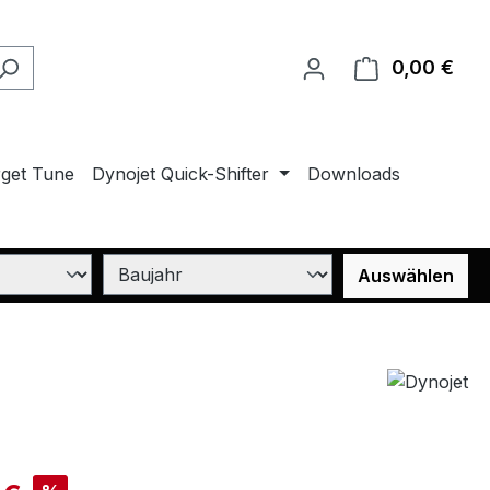
0,00 €
Ware
rget Tune
Dynojet Quick-Shifter
Downloads
Auswählen