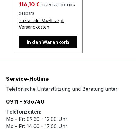
Regulärer Preis:
Verkaufspreis:
116,10 €
UVP:
129,00 €
(10%
gespart)
Preise inkl. MwSt. zzgl.
Versandkosten
In den Warenkorb
Service-Hotline
Telefonische Unterstützung und Beratung unter:
0911 - 936740
Telefonzeiten:
Mo - Fr: 09:30 - 12:00 Uhr
Mo - Fr: 14:00 - 17:00 Uhr