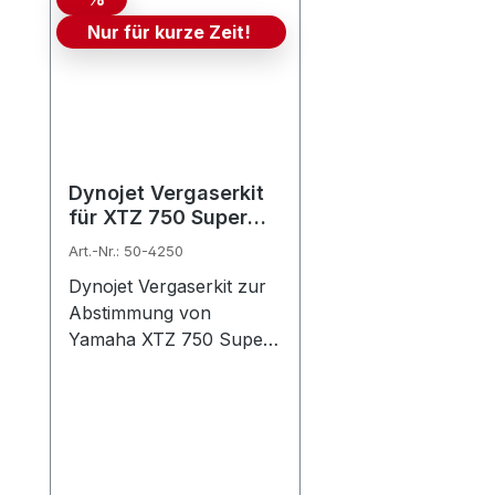
Nur für kurze Zeit!
Dynojet Vergaserkit
für XTZ 750 Super
Tenéré 1989-1996
Art.-Nr.: 50-4250
Stage 2
Dynojet Vergaserkit zur
Abstimmung von
Yamaha XTZ 750 Super
Tenéré Stage 2 zur
Optimierung der Seri…