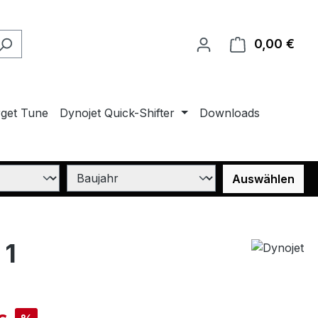
0,00 €
Ware
rget Tune
Dynojet Quick-Shifter
Downloads
Auswählen
 1