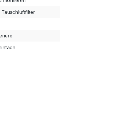
zu montieren
 Tauschluftfilter
enere
einfach