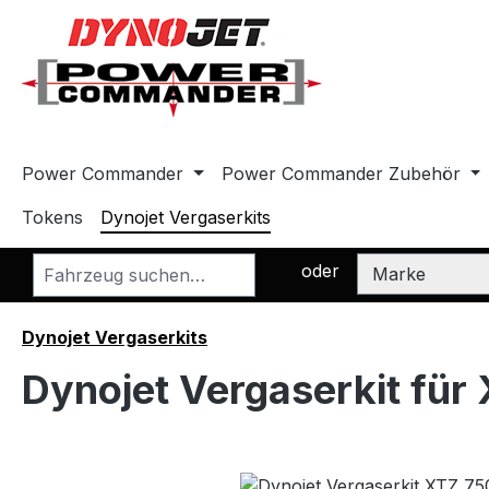
m Hauptinhalt springen
Zur Suche springen
Zur Hauptnavigation springen
Power Commander
Power Commander Zubehör
Tokens
Dynojet Vergaserkits
oder
Dynojet Vergaserkits
Dynojet Vergaserkit für
Bildergalerie überspringen