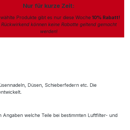
Nur für kurze Zeit:
wählte Produkte gibt es nur diese Woche
10% Rabatt!
: Rückwirkend können keine Rabatte geltend gemacht
werden
!
üsennadeln, Düsen, Schieberfedern etc. Die
ntwickelt.
ten Angaben welche Teile bei bestimmten Luftfilter- und