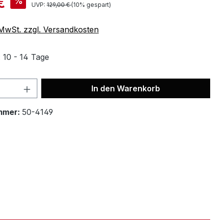
€
%
UVP:
129,00 €
(10% gespart)
. MwSt. zzgl. Versandkosten
: 10 - 14 Tage
In den Warenkorb
mmer:
50-4149