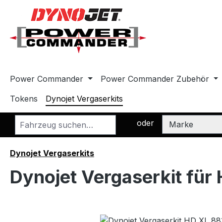
m Hauptinhalt springen
Zur Suche springen
Zur Hauptnavigation springen
Power Commander
Power Commander Zubehör
Tokens
Dynojet Vergaserkits
oder
Dynojet Vergaserkits
Dynojet Vergaserkit für
Bildergalerie überspringen