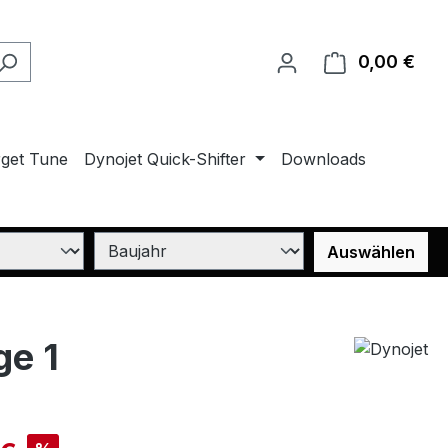
0,00 €
Ware
rget Tune
Dynojet Quick-Shifter
Downloads
Auswählen
ge 1