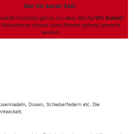
Nur für kurze Zeit:
wählte Produkte gibt es nur diese Woche
10% Rabatt!
: Rückwirkend können keine Rabatte geltend gemacht
werden
!
üsennadeln, Düsen, Schieberfedern etc. Die
ntwickelt.