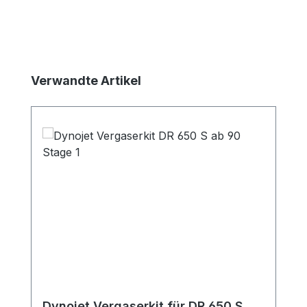
Produktgalerie überspringen
Verwandte Artikel
Dynojet Vergaserkit für DR 650 S