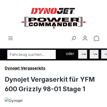
Zum Hauptinhalt springen
Ware
oder
Dynojet Vergaserkits
Dynojet Vergaserkit für YFM
600 Grizzly 98-01 Stage 1