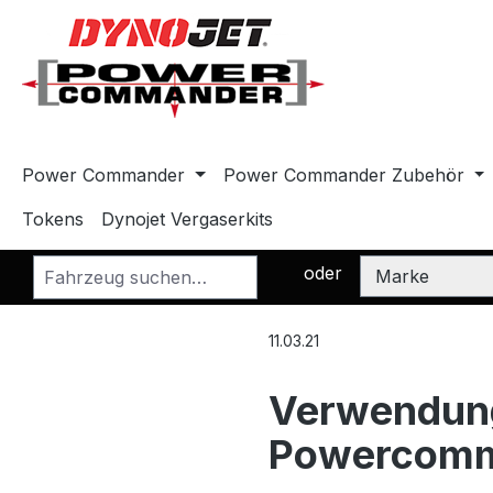
m Hauptinhalt springen
Zur Suche springen
Zur Hauptnavigation springen
Power Commander
Power Commander Zubehör
Tokens
Dynojet Vergaserkits
oder
11.03.21
Verwendung
Powercommand