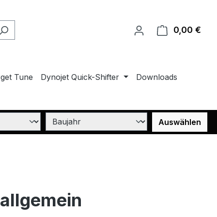
0,00 €
Ware
rget Tune
Dynojet Quick-Shifter
Downloads
Auswählen
b allgemein