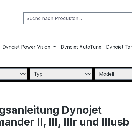
Dynojet Power Vision
Dynojet AutoTune
Dynojet Ta
sanleitung Dynojet
er II, III, IIIr und IIIus